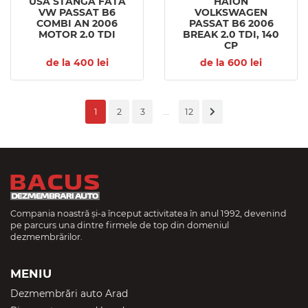
USA STANGA FATA
HAION
VW PASSAT B6
VOLKSWAGEN
COMBI AN 2006
PASSAT B6 2006
MOTOR 2.0 TDI
BREAK 2.0 TDI, 140
CP
de la 400 lei
de la 600 lei
1
2
3
...
12
Compania noastră și-a început activitatea în anul 1992, devenind
pe parcurs una dintre firmele de top din domeniul
dezmembrărilor.
MENIU
Dezmembrări auto Arad