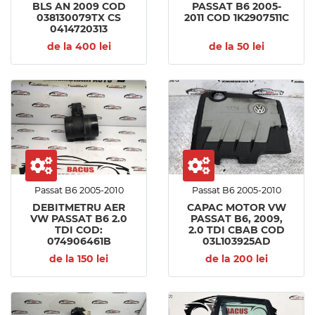
BLS AN 2009 COD
PASSAT B6 2005-
038130079TX CS
2011 COD 1K2907511C
0414720313
de la 400 lei
de la 50 lei
Passat B6 2005-2010
Passat B6 2005-2010
DEBITMETRU AER
CAPAC MOTOR VW
VW PASSAT B6 2.0
PASSAT B6, 2009,
TDI COD:
2.0 TDI CBAB COD
074906461B
03L103925AD
de la 150 lei
de la 200 lei