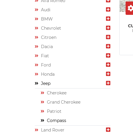
Alfa Romeo
Audi
BMW
C
Chevrolet
Citroen
Dacia
Fiat
Ford
Honda
Jeep
Cherokee
Grand Cherokee
Patriot
Compass
Land Rover