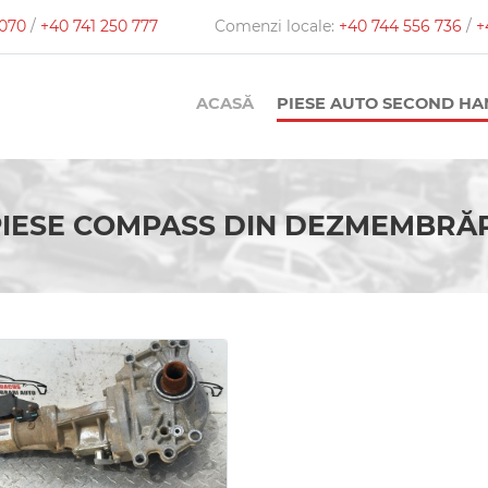
 070
/
+40 741 250 777
Comenzi locale:
+40 744 556 736
/
+
ACASĂ
PIESE AUTO SECOND H
PIESE COMPASS DIN DEZMEMBRĂR