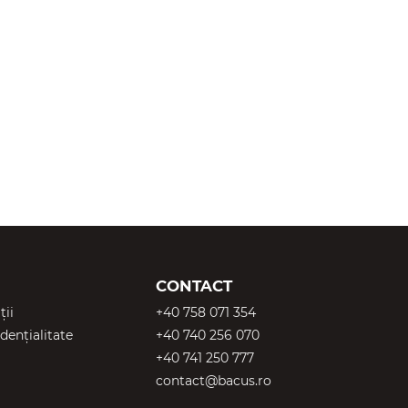
CONTACT
ții
+40 758 071 354
dențialitate
+40 740 256 070
+40 741 250 777
contact@bacus.ro