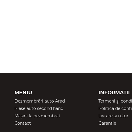
MENIU
INFORMAȚII
Dezmembrări auto Arad
Termeni și condi
Piese auto second hand
Politica de confi
Mașini la dezmembrat
Livrare și retur
Contact
Garanție