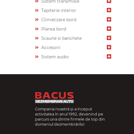
Sistem transmisie
Tapiterie interior
Climatizare bord
Plansa bord
Scaune si banchete
Accesorii
Sistem audio
Compania noastră și-a început
activitatea în anul 1992, devenind pe
parcurs una dintre firmele de top din
domeniul dezmembrărilor.