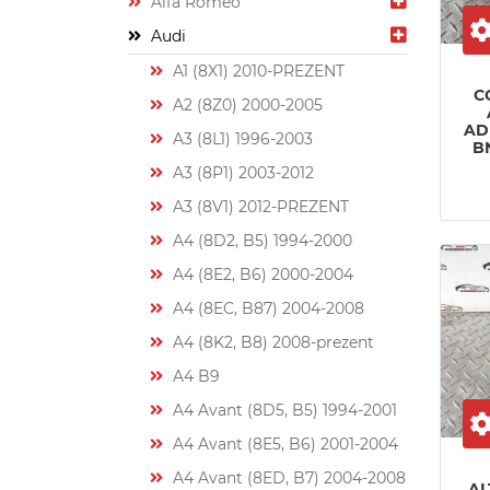
Alfa Romeo
Audi
A1 (8X1) 2010-PREZENT
C
A2 (8Z0) 2000-2005
AD
A3 (8L1) 1996-2003
B
A3 (8P1) 2003-2012
A3 (8V1) 2012-PREZENT
A4 (8D2, B5) 1994-2000
A4 (8E2, B6) 2000-2004
A4 (8EC, B87) 2004-2008
A4 (8K2, B8) 2008-prezent
A4 B9
A4 Avant (8D5, B5) 1994-2001
A4 Avant (8E5, B6) 2001-2004
A4 Avant (8ED, B7) 2004-2008
AL