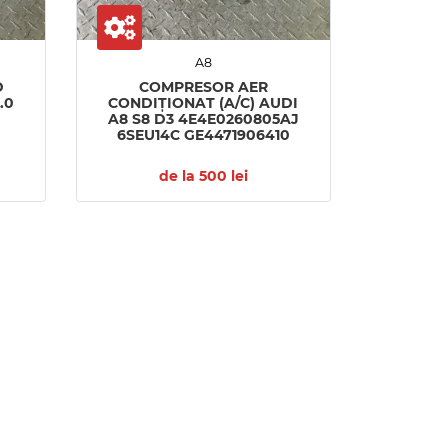
A8
D
COMPRESOR AER
.0
CONDIȚIONAT (A/C) AUDI
A8 S8 D3 4E4E0260805AJ
6SEU14C GE4471906410
de la 500 lei