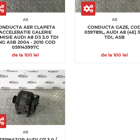
A8
A8
ONDUCTA AER CLAPETA
CONDUCTA GAZE, CO
ACCELERATIE GALERIE
059789L, AUDI A8 (4E) 3
MISIE AUDI A8 D3 3.0 TDI
TDI, ASB
NG ASB 2004 - 2010 COD
059145997C
de la 100 lei
de la 100 lei
A8
TERNATOR AUDI Q7 3.0 /