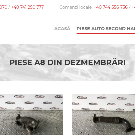
 070
/
+40 741 250 777
Comenzi locale:
+40 744 556 736
/
+
ACASĂ
PIESE AUTO SECOND H
PIESE A8 DIN DEZMEMBRĂRI