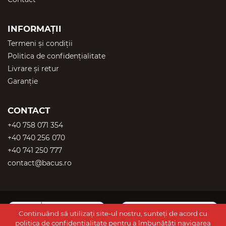
INFORMAȚII
Termeni și condiții
Politica de confidențialitate
Livrare și retur
Garanție
CONTACT
+40 758 071 354
+40 740 256 070
+40 741 250 777
contact@bacus.ro
Continuând să utilizați site-ul nostru, sunteți de acord cu
politica de confidențialitate
pentru a îmbunătăți navigarea