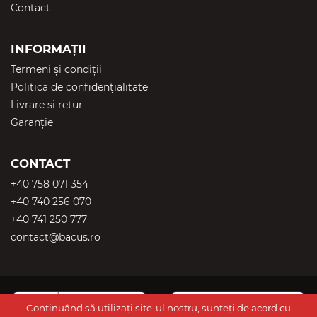
Contact
INFORMAȚII
Termeni și condiții
Politica de confidențialitate
Livrare și retur
Garanție
CONTACT
+40 758 071 354
+40 740 256 070
+40 741 250 777
contact@bacus.ro
Continuând să utilizați site-ul nostru, sunteți de acord cu