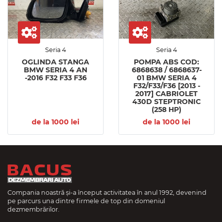
Seria 4
Seria 4
OGLINDA STANGA
POMPA ABS COD:
BMW SERIA 4 AN
6868638 / 6868637-
-2016 F32 F33 F36
01 BMW SERIA 4
F32/F33/F36 [2013 -
2017] CABRIOLET
430D STEPTRONIC
(258 HP)
de la 1000 lei
de la 1000 lei
Compania noastră și-a început activitatea în anul 1992, devenind
pe parcurs una dintre firmele de top din domeniul
dezmembrărilor.