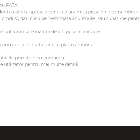
ta: FATA
oriti o oferta speciala pentru o anumita piesa din dezmembrari, p
 produs", dati click pe "Vezi toate anunturile" sau sunati-ne pentr
 sunt verificate inainte de a fi puse in vanzare.
 prin curier in toata tara cu plata ramburs.
cativele primite ne recomanda.
pe utilizator pentru mai multe detalii.