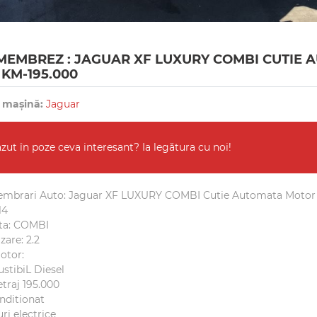
EMBREZ : JAGUAR XF LUXURY COMBI CUTIE A
 KM-195.000
 mașină:
Jaguar
ăzut în poze ceva interesant? Ia legătura cu noi!
mbrari Auto: Jaguar XF LUXURY COMBI Cutie Automata Motor 2
14
ta: COMBI
zare: 2.2
otor:
tibiL Diesel
traj 195.000
nditionat
i electrice