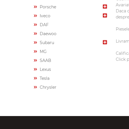
Avaria
Porsche
Daca d
Iveco
despre
DAF
Piesele
Daewoo
Livram
Subaru
MG
Califi
Click 
SAAB
Lexus
Tesla
Chrysler