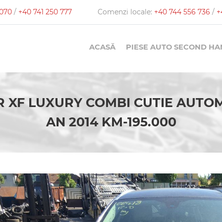
 070
/
+40 741 250 777
Comenzi locale:
+40 744 556 736
/
+
ACASĂ
PIESE AUTO SECOND H
 XF LUXURY COMBI CUTIE AUTOM
AN 2014 KM-195.000