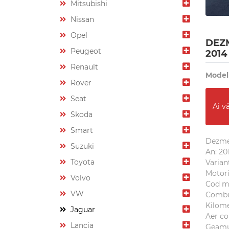
Mitsubishi
Nissan
Opel
DEZM
Peugeot
2014
Renault
Model
Rover
Seat
Ai v
Skoda
Smart
Dezme
Suzuki
An: 20
Toyota
Varian
Motori
Volvo
Cod m
VW
Combus
Kilome
Jaguar
Aer co
Lancia
Geamur